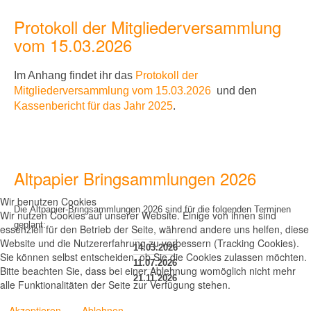
Protokoll der Mitgliederversammlung
vom 15.03.2026
Im Anhang findet ihr
das
Protokoll der
Mitgliederversammlung vom 15.03.2026
und den
Kassenbericht für das Jahr 2025
.
Altpapier Bringsammlungen 2026
Wir benutzen Cookies
Die Altpapier-Bringsammlungen 2026 sind für die folgenden Terminen
Wir nutzen Cookies auf unserer Website. Einige von ihnen sind
geplant:
essenziell für den Betrieb der Seite, während andere uns helfen, diese
Website und die Nutzererfahrung zu verbessern (Tracking Cookies).
14.03.2026
Sie können selbst entscheiden, ob Sie die Cookies zulassen möchten.
11.07.2026
Bitte beachten Sie, dass bei einer Ablehnung womöglich nicht mehr
21.11.2026
alle Funktionalitäten der Seite zur Verfügung stehen.
Akzeptieren
Ablehnen