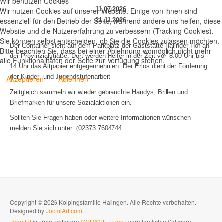
Wir benutzen Cookies
11.07.2026
Wir nutzen Cookies auf unserer Website. Einige von ihnen sind
essenziell für den Betrieb der Seite, während andere uns helfen, diese
21.11.2026
Website und die Nutzererfahrung zu verbessern (Tracking Cookies).
Sie können selbst entscheiden, ob Sie die Cookies zulassen möchten.
Der Container steht auf dem Parkplatz der Gaststätte Halinger Hof an
Bitte beachten Sie, dass bei einer Ablehnung womöglich nicht mehr
der Provinzialstraße. Dort werden Helfer in der Zeit von 8.00 Uhr bis
alle Funktionalitäten der Seite zur Verfügung stehen.
14 Uhr das Altpapier entgegennehmen. Der Erlös dient der Förderung
der Kinder- und Jugendstufenarbeit.
Akzeptieren
Ablehnen
Zeitgleich sammeln wir wieder gebrauchte Handys, Brillen und
Briefmarken für unsere Sozialaktionen ein.
Sollten Sie Fragen haben oder weitere Informationen wünschen
melden Sie sich unter
(
02373 7604744
Copyright © 2026 Kolpingsfamilie Halingen. Alle Rechte vorbehalten.
Designed by
JoomlArt.com
.
Joomla!
ist freie, unter der
GNU/GPL-Lizenz
veröffentlichte Software.