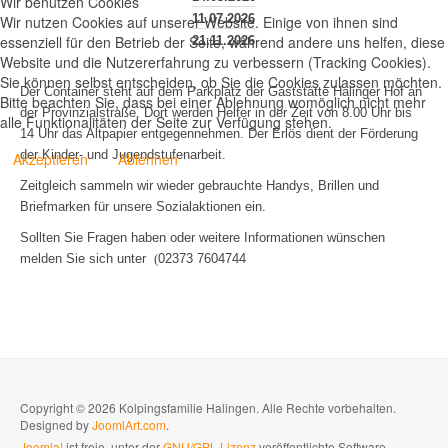
Wir benutzen Cookies
11.07.2026
Wir nutzen Cookies auf unserer Website. Einige von ihnen sind
essenziell für den Betrieb der Seite, während andere uns helfen, diese
21.11.2026
Website und die Nutzererfahrung zu verbessern (Tracking Cookies).
Sie können selbst entscheiden, ob Sie die Cookies zulassen möchten.
Der Container steht auf dem Parkplatz der Gaststätte Halinger Hof an
Bitte beachten Sie, dass bei einer Ablehnung womöglich nicht mehr
der Provinzialstraße. Dort werden Helfer in der Zeit von 8.00 Uhr bis
alle Funktionalitäten der Seite zur Verfügung stehen.
14 Uhr das Altpapier entgegennehmen. Der Erlös dient der Förderung
der Kinder- und Jugendstufenarbeit.
Akzeptieren
Ablehnen
Zeitgleich sammeln wir wieder gebrauchte Handys, Brillen und
Briefmarken für unsere Sozialaktionen ein.
Sollten Sie Fragen haben oder weitere Informationen wünschen
melden Sie sich unter
(
02373 7604744
Copyright © 2026 Kolpingsfamilie Halingen. Alle Rechte vorbehalten.
Designed by
JoomlArt.com
.
Joomla!
ist freie, unter der
GNU/GPL-Lizenz
veröffentlichte Software.