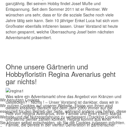
ganzjährig. Bei seinem Hobby findet Josef Muße und
Entspannung. Seit dem Sommer 2011 ist er Rentner. Wir
wünschen uns sehr, dass er für die soziale Sache noch viele
Jahre tätig sein kann. Sein 10 jähriger Enkel Luca hat sich vom
Großvater ebenfalls infizieren lassen. Unser Vorstand ist heute
schon gespannt, welche Überraschung Josef beim nächsten
Adventsmarkt präsentiert.
Ohne unsere Gärtnerin und
Hobbyfloristin Regina Avenarius geht
gar nichts!
Was wäre ein Adventsmarkt ohne das Angebot von Kränzen und
Wir benutzen Cookies
Gestecken? - Nichts ! – Unser Vorstand ist dankbar, dass wir in
Wir nutzen Cookies auf unserer Website. Einige von ihnen sind
diesem kreativen Bereich seit dem Jahr 2000 immer auf die
essenziell für den Betrieb der Seite, während andere uns helfen, diese
Hilfe von Regina Avenarius, ihrer Familie und ihren Eltern Marga
Website und die Nutzererfahrung zu verbessern (Tracking Cookies).
und Bernd Semer zählen können. Regina kommt aus einer
Sie können selbst entscheiden, ob Sie die Cookies zulassen möchten.
Familie, die bereits in der vierten Generation in gärtnerischer