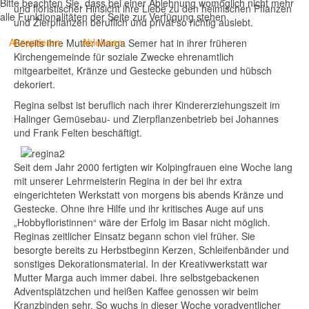
Bitte beachten Sie, dass bei einer Ablehnung womöglich nicht mehr
und floristischer Hinsicht ihre Liebe zu den heimischen Pflanzen
alle Funktionalitäten der Seite zur Verfügung stehen.
und Zierpflanzen beruflich und privat so richtig auslebt.
Akzeptieren
Ablehnen
Bereits ihre Mutter Marga Semer hat in ihrer früheren
Kirchengemeinde für soziale Zwecke ehrenamtlich
mitgearbeitet, Kränze und Gestecke gebunden und hübsch
dekoriert.
Regina selbst ist beruflich nach ihrer Kindererziehungszeit im
Halinger Gemüsebau- und Zierpflanzenbetrieb bei Johannes
und Frank Felten beschäftigt.
Seit dem Jahr 2000 fertigten wir Kolpingfrauen eine Woche lang
mit unserer Lehrmeisterin Regina in der bei ihr extra
eingerichteten Werkstatt von morgens bis abends Kränze und
Gestecke. Ohne ihre Hilfe und ihr kritisches Auge auf uns
„Hobbyfloristinnen“ wäre der Erfolg im Basar nicht möglich.
Reginas zeitlicher Einsatz begann schon viel früher. Sie
besorgte bereits zu Herbstbeginn Kerzen, Schleifenbänder und
sonstiges Dekorationsmaterial. In der Kreativwerkstatt war
Mutter Marga auch immer dabei. Ihre selbstgebackenen
Adventsplätzchen und heißen Kaffee genossen wir beim
Kranzbinden sehr. So wuchs in dieser Woche voradventlicher