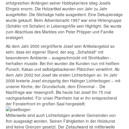
erfolgreichen Anfängen seiner Hobbykarriere stieg Josefs
Ehrgeiz enorm. Die Holzartikel wurden von Jahr zu Jahr
ausgefeilter. Die Stichsäge hatte ausgedient. Eine Dekupiersäge
wurde gekauft. Beim Adventsmarkt 1997 war eine Hirtengruppe
(Schäfer mit Schafen) in Lebensgröße sein Highlight. Sie wurde
zum Abschluss des Marktes von Peter Pröpper und Familie
ersteigert.
Ab dem Jahr 2000 vergrößerte Josef sein Artikelangebot so
sehr, dass ein eigener Stand, der sog. „Schafstall“ mit
besonderem Ambiente – ausgeschmückt mit Strohballen -
herhalten musste. Bei ihm wurden die Kunden nun mit heißem
Punsch, Kakao und selbstgebackenen Plätzchen verwöhnt. Ab
dem Jahr 2002 bot Josef die ersten Lichterbögen an. Im Jahr
2006 kreierte Josef einzigartig den Halinger Lichterbogen – mit
unserer Kirche, der Grundschule, dem Ehrenmal -. Die
Nachfrage war riesengroß. Bis heute hat Josef ihn 75 mal
nachgearbeitet. Für unser Pfarrheim hat er ihn entsprechend
der Fensterfront im großen Saal hergestellt.
Mittlerweile sind auch Lichterbögen anderer Gemeinden von
ihm ausgesägt worden. Seinen Fähigkeiten in der Holzkunst
sind keine Grenzen gesetzt. Der Zeitaufwand ist mittlerweile