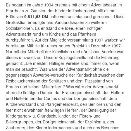
Es begann im Jahre 1994 erstmals mit einem Adventsbasar im
Pfarrheim zu Gunsten der Kinder in Tschernobyl. Mit einem
Erlös von
9.811,63 DM
hatte von uns niemand gerechnet. Diese
Großaktion ermutigte uns Vorstandshasen zu weiteren
Sozialaktionen. Es entstand die Idee, einen richtigen
Adventsmarkt rund um Kirche und das Pfarrheim
durchzuführen. Auf der Mitgliederversammlung 1997 warben wir
bereits um Mithilfe für unser neues Projekt im Dezember 1997.
Nur mit der Mitarbeit der kirchlichen und dörfl ichen Vereine war
dieses umzusetzen. Unsere Kolpingsfamilie hat die Erfahrung
gemacht: „Die meisten Halinger Vereine sind immer da, wenn
man sie braucht“. Was wäre der Adventsmarkt ohne die
gegenseitigen Abwerbe-Versuche der Kundschaft zwischen dem
Reibekuchenstand der Schützen und dem Pizzastand von
Franco und seinen Mitstreitern? Was wäre der Adventsmarkt
ohne die fleißigen Damen der Frauengemeinschaft, den Helfern
und Helferinnen der Caritas und der Dorfgemeinschaft, dem
Kirchenvorstand und Pfarrgemeinderat, den Senioren und den
hier nicht erwähnten freiwilligen Helfern, der Beteiligung der
Kindergarten- u. Grundschulkinder, der Flöten- und
Bläsergruppen, der Dorfgemeinschaft, der Erzähloma, des
Zauberers, des Kinderliedermachers und auch des Besuches