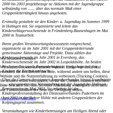
2000 bis 2003 projektbezoge ne Aktionen mit der Jugendgruppe
selbständig von ....... über das normale Maß einer
Gruppenleitertätigkeit hinaus angeboten.
Erstmalig gestaltete sie den Kinder- u. Jugendtag im Sommer 1999
in Halingen mit. Sie organisierte und leitete das
Kinderzeltlagerwochenende in Fröndenberg-Bausenhagen im Mai
2000 in Teamarbeit.
Ihrem großen Verantwortungsbewusstsein entsprechend,
organisierte sie im Jahr 2001 mit der Gruppenleiterrunde
gemeinsame Aktionstage und Projekte. Dazu zählen das
Kinderwochenende im Jahr 2001 in Eversberg, das
Wir benutzen Cookies
Kinderwochenende im Jahr 2002 in Leopoldshöhe. An beiden
Wochenenden wurde themenbezogen in work-shops mit den
Wir nutzen Cookies auf unserer Website. Einige von ihnen sind
Kindern die Freizeit verbracht.
essenziell für den Betrieb der Seite, während andere uns helfen, diese
Website und die Nutzererfahrung zu verbessern (Tracking Cookies).
Über die Grenzen des eigenen Jugendverbandes hinaus koordinierte
Sie können selbst entscheiden, ob Sie die Cookies zulassen möchten.
...... eine gemeinsame Veranstaltung mit der Jugend des Halinger
Bitte beachten Sie, dass bei einer Ablehnung womöglich nicht mehr
Tennisvereins im Mai 2002. Sie arbeitete bei der
alle Funktionalitäten der Seite zur Verfügung stehen.
Kindergroßveranstaltung des Diözesanverbandes Paderborn im
Juni 2002 in der Balver Höhle mit anderen Gruppenleitern der
Akzeptieren
Ablehnen
Kolpingjugend zusammen.
Veranstaltungen wie Kinderbetreuungen am Heiligen Abend oder