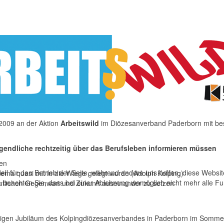
 2009 an der Aktion
Arbeitswild
im Diözesanverband Paderborn mit bes
Jugendliche rechtzeitig über das Berufsleben informieren müssen
len
ell für den Betrieb der Seite, während andere uns helfen, diese Websi
hema quasi mit in die Wiege gelegt wurde (Adolph Kolping)
 beachten Sie, dass bei einer Ablehnung womöglich nicht mehr alle Fun
eruflichen Gegenwart und Zukunft auseinander zu setzen
rigen Jubiläum des Kolpingdiözesanverbandes in Paderborn im Sommer