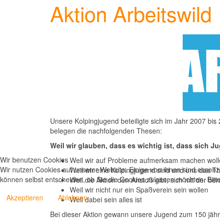
Aktion Arbeitswild
Unsere Kolpingjugend beteiligte sich im Jahr 2007 bis
belegen die nachfolgenden Thesen:
Weil wir glauben, dass es wichtig ist, dass sich 
Wir benutzen Cookies
Weil wir auf Probleme aufmerksam machen wol
Wir nutzen Cookies auf unserer Website. Einige von ihnen sind essenzi
Weil wir eine Kolpingjugend sind und uns das T
können selbst entscheiden, ob Sie die Cookies zulassen möchten. Bitte
Weil die Aktion den Anstoß gibt, sich mit der b
Weil wir nicht nur ein Spaßverein sein wollen
Akzeptieren
Ablehnen
Weil dabei sein alles ist
Bei dieser Aktion gewann unsere Jugend zum 150 jäh