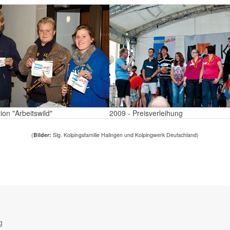
ion "Arbeitswild"
2009 - Preisverleihung
(
Bilder:
Slg. Kolpingsfamilie Halingen und Kolpingwerk Deutschland)
g