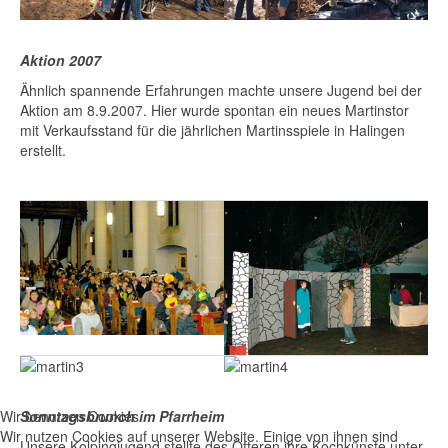
gsbrunch
Aktion 2007
Ähnlich spannende Erfahrungen machte unsere Jugend bei der
ienst
Aktion am 8.9.2007. Hier wurde spontan ein neues Martinstor
mit Verkaufsstand für die jährlichen Martinsspiele in Halingen
eim
erstellt.
tät
zt
Wir benutzen Cookies
Sonntagsbrunch im Pfarrheim
Wir nutzen Cookies auf unserer Website. Einige von ihnen sind
Unsere Kolpingjugend stellte des Öfteren ihre Kochkünste unter