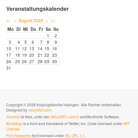
Veranstaltungskalender
<<
<
August 2026
>
>>
Mo
Di
Mi
Do
Fr
Sa
So
1
2
3
4
5
6
7
8
9
10
11
12
13
14
15
16
17
18
19
20
21
22
23
24
25
26
27
28
29
30
31
Copyright © 2026 Kolpingsfamilie Halingen. Alle Rechte vorbehalten.
Designed by
JoomlArt.com
.
Joomla!
ist freie, unter der
GNU/GPL-Lizenz
veröffentlichte Software.
Bootstrap
is a front-end framework of Twitter, Inc. Code licensed under
MIT
License.
Font Awesome
font licensed under
SIL OFL 1.1
.