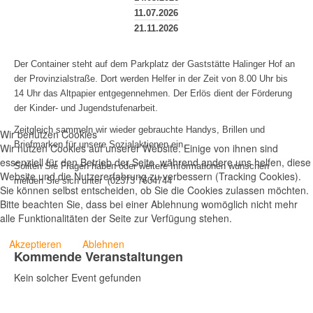
11.07.2026
21.11.2026
Der Container steht auf dem Parkplatz der Gaststätte Halinger Hof an
der Provinzialstraße. Dort werden Helfer in der Zeit von 8.00 Uhr bis
14 Uhr das Altpapier entgegennehmen. Der Erlös dient der Förderung
der Kinder- und Jugendstufenarbeit.
Zeitgleich sammeln wir wieder gebrauchte Handys, Brillen und
Wir benutzen Cookies
Briefmarken für unsere Sozialaktionen ein.
Wir nutzen Cookies auf unserer Website. Einige von ihnen sind
essenziell für den Betrieb der Seite, während andere uns helfen, diese
Sollten Sie Fragen haben oder weitere Informationen wünschen
Website und die Nutzererfahrung zu verbessern (Tracking Cookies).
melden Sie sich unter
(
02373 7604744
Sie können selbst entscheiden, ob Sie die Cookies zulassen möchten.
Bitte beachten Sie, dass bei einer Ablehnung womöglich nicht mehr
alle Funktionalitäten der Seite zur Verfügung stehen.
Akzeptieren
Ablehnen
Kommende Veranstaltungen
Kein solcher Event gefunden