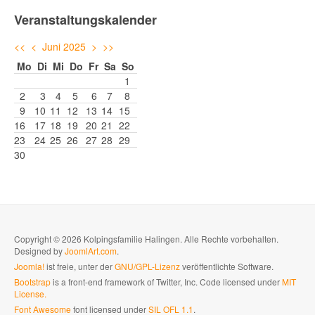
Veranstaltungskalender
<<
<
Juni 2025
>
>>
Mo
Di
Mi
Do
Fr
Sa
So
1
2
3
4
5
6
7
8
9
10
11
12
13
14
15
16
17
18
19
20
21
22
23
24
25
26
27
28
29
30
Copyright © 2026 Kolpingsfamilie Halingen. Alle Rechte vorbehalten.
Designed by
JoomlArt.com
.
Joomla!
ist freie, unter der
GNU/GPL-Lizenz
veröffentlichte Software.
Bootstrap
is a front-end framework of Twitter, Inc. Code licensed under
MIT
License.
Font Awesome
font licensed under
SIL OFL 1.1
.