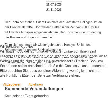
11.07.2026
21.11.2026
Der Container steht auf dem Parkplatz der Gaststätte Halinger Hof an
der Provinzialstraße. Dort werden Helfer in der Zeit von 8.00 Uhr bis
14 Uhr das Altpapier entgegennehmen. Der Erlös dient der Förderung
der Kinder- und Jugendstufenarbeit.
Zeitgleich sammeln wir wieder gebrauchte Handys, Brillen und
Wir benutzen Cookies
Briefmarken für unsere Sozialaktionen ein.
Wir nutzen Cookies auf unserer Website. Einige von ihnen sind
essenziell für den Betrieb der Seite, während andere uns helfen, diese
Sollten Sie Fragen haben oder weitere Informationen wünschen
Website und die Nutzererfahrung zu verbessern (Tracking Cookies).
melden Sie sich unter
(
02373 7604744
Sie können selbst entscheiden, ob Sie die Cookies zulassen möchten.
Bitte beachten Sie, dass bei einer Ablehnung womöglich nicht mehr
alle Funktionalitäten der Seite zur Verfügung stehen.
Akzeptieren
Ablehnen
Kommende Veranstaltungen
Kein solcher Event gefunden