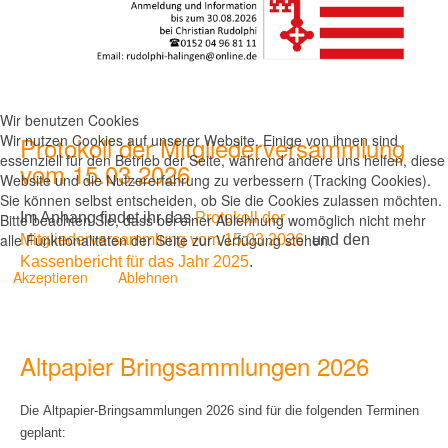
Wir benutzen Cookies
Wir nutzen Cookies auf unserer Website. Einige von ihnen sind
Protokoll der Mitgliederversammlung
essenziell für den Betrieb der Seite, während andere uns helfen, diese
vom 15.03.2026
Website und die Nutzererfahrung zu verbessern (Tracking Cookies).
Sie können selbst entscheiden, ob Sie die Cookies zulassen möchten.
Im Anhang findet ihr
das
Protokoll der
Bitte beachten Sie, dass bei einer Ablehnung womöglich nicht mehr
alle Funktionalitäten der Seite zur Verfügung stehen.
Mitgliederversammlung vom 15.03.2026
und den
Kassenbericht für das Jahr 2025
.
Akzeptieren
Ablehnen
Altpapier Bringsammlungen 2026
Die Altpapier-Bringsammlungen 2026 sind für die folgenden Terminen
geplant: