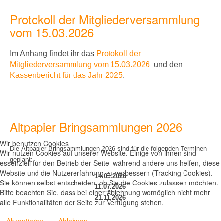
Protokoll der Mitgliederversammlung
vom 15.03.2026
Im Anhang findet ihr
das
Protokoll der
Mitgliederversammlung vom 15.03.2026
und den
Kassenbericht für das Jahr 2025
.
Altpapier Bringsammlungen 2026
Wir benutzen Cookies
Die Altpapier-Bringsammlungen 2026 sind für die folgenden Terminen
Wir nutzen Cookies auf unserer Website. Einige von ihnen sind
geplant:
essenziell für den Betrieb der Seite, während andere uns helfen, diese
Website und die Nutzererfahrung zu verbessern (Tracking Cookies).
14.03.2026
Sie können selbst entscheiden, ob Sie die Cookies zulassen möchten.
11.07.2026
Bitte beachten Sie, dass bei einer Ablehnung womöglich nicht mehr
21.11.2026
alle Funktionalitäten der Seite zur Verfügung stehen.
Akzeptieren
Ablehnen