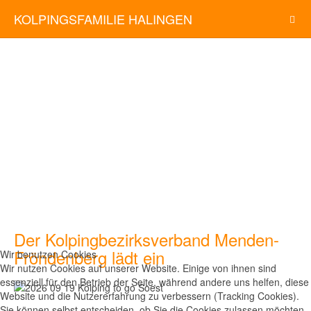
KOLPINGSFAMILIE HALINGEN
Der Kolpingbezirksverband Menden-
Fröndenberg lädt ein
Wir benutzen Cookies
Wir nutzen Cookies auf unserer Website. Einige von ihnen sind
essenziell für den Betrieb der Seite, während andere uns helfen, diese
Website und die Nutzererfahrung zu verbessern (Tracking Cookies).
Sie können selbst entscheiden, ob Sie die Cookies zulassen möchten.