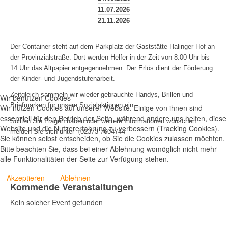
11.07.2026
21.11.2026
Der Container steht auf dem Parkplatz der Gaststätte Halinger Hof an
der Provinzialstraße. Dort werden Helfer in der Zeit von 8.00 Uhr bis
14 Uhr das Altpapier entgegennehmen. Der Erlös dient der Förderung
der Kinder- und Jugendstufenarbeit.
Zeitgleich sammeln wir wieder gebrauchte Handys, Brillen und
Wir benutzen Cookies
Briefmarken für unsere Sozialaktionen ein.
Wir nutzen Cookies auf unserer Website. Einige von ihnen sind
essenziell für den Betrieb der Seite, während andere uns helfen, diese
Sollten Sie Fragen haben oder weitere Informationen wünschen
Website und die Nutzererfahrung zu verbessern (Tracking Cookies).
melden Sie sich unter
(
02373 7604744
Sie können selbst entscheiden, ob Sie die Cookies zulassen möchten.
Bitte beachten Sie, dass bei einer Ablehnung womöglich nicht mehr
alle Funktionalitäten der Seite zur Verfügung stehen.
Akzeptieren
Ablehnen
Kommende Veranstaltungen
Kein solcher Event gefunden