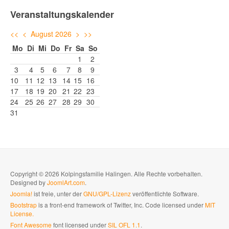
Veranstaltungskalender
<<
<
August 2026
>
>>
Mo
Di
Mi
Do
Fr
Sa
So
1
2
3
4
5
6
7
8
9
10
11
12
13
14
15
16
17
18
19
20
21
22
23
24
25
26
27
28
29
30
31
Copyright © 2026 Kolpingsfamilie Halingen. Alle Rechte vorbehalten.
Designed by
JoomlArt.com
.
Joomla!
ist freie, unter der
GNU/GPL-Lizenz
veröffentlichte Software.
Bootstrap
is a front-end framework of Twitter, Inc. Code licensed under
MIT
License.
Font Awesome
font licensed under
SIL OFL 1.1
.