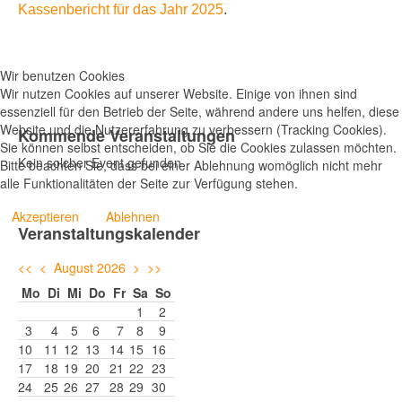
Kassenbericht für das Jahr 2025
.
Wir benutzen Cookies
Wir nutzen Cookies auf unserer Website. Einige von ihnen sind
essenziell für den Betrieb der Seite, während andere uns helfen, diese
Website und die Nutzererfahrung zu verbessern (Tracking Cookies).
Kommende Veranstaltungen
Sie können selbst entscheiden, ob Sie die Cookies zulassen möchten.
Kein solcher Event gefunden
Bitte beachten Sie, dass bei einer Ablehnung womöglich nicht mehr
alle Funktionalitäten der Seite zur Verfügung stehen.
Akzeptieren
Ablehnen
Veranstaltungskalender
<<
<
August 2026
>
>>
Mo
Di
Mi
Do
Fr
Sa
So
1
2
3
4
5
6
7
8
9
10
11
12
13
14
15
16
17
18
19
20
21
22
23
24
25
26
27
28
29
30