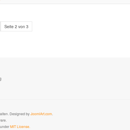
Seite 2 von 3
g
halten. Designed by
JoomlArt.com
.
ware.
d under
MIT License.