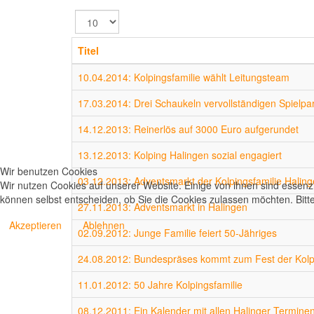
Anzeige
#
Titel
10.04.2014: Kolpingsfamilie wählt Leitungsteam
17.03.2014: Drei Schaukeln vervollständigen Spielpa
14.12.2013: Reinerlös auf 3000 Euro aufgerundet
13.12.2013: Kolping Halingen sozial engagiert
Wir benutzen Cookies
03.12.2013: Adventsmarkt der Kolpingsfamilie Halin
Wir nutzen Cookies auf unserer Website. Einige von ihnen sind essenzi
können selbst entscheiden, ob Sie die Cookies zulassen möchten. Bitte
27.11.2013: Adventsmarkt in Halingen
Akzeptieren
Ablehnen
02.09.2012: Junge Familie feiert 50-Jähriges
24.08.2012: Bundespräses kommt zum Fest der Kolpi
11.01.2012: 50 Jahre Kolpingsfamilie
08.12.2011: Ein Kalender mit allen Halinger Termine