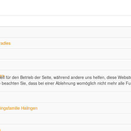
radies
gen
ell für den Betrieb der Seite, während andere uns helfen, diese Websi
 beachten Sie, dass bei einer Ablehnung womöglich nicht mehr alle Fun
ngsfamilie Halingen
n