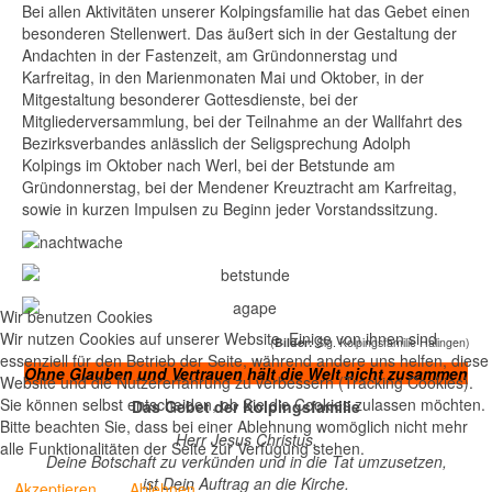
Bei allen Aktivitäten unserer Kolpingsfamilie hat das Gebet einen
besonderen Stellenwert. Das äußert sich in der Gestaltung der
Andachten in der Fastenzeit, am Gründonnerstag und
Karfreitag, in den Marienmonaten Mai und Oktober, in der
Mitgestaltung besonderer Gottesdienste, bei der
Mitgliederversammlung, bei der Teilnahme an der Wallfahrt des
Bezirksverbandes anlässlich der Seligsprechung Adolph
Kolpings im Oktober nach Werl, bei der Betstunde am
Gründonnerstag, bei der Mendener Kreuztracht am Karfreitag,
sowie in kurzen Impulsen zu Beginn jeder Vorstandssitzung.
Wir benutzen Cookies
Wir nutzen Cookies auf unserer Website. Einige von ihnen sind
(
Bilder:
Slg. Kolpingsfamilie Halingen)
essenziell für den Betrieb der Seite, während andere uns helfen, diese
Ohne Glauben und Vertrauen hält die Welt nicht zusammen
Website und die Nutzererfahrung zu verbessern (Tracking Cookies).
Sie können selbst entscheiden, ob Sie die Cookies zulassen möchten.
Das Gebet der Kolpingsfamilie
Bitte beachten Sie, dass bei einer Ablehnung womöglich nicht mehr
Herr Jesus Christus,
alle Funktionalitäten der Seite zur Verfügung stehen.
Deine Botschaft zu verkünden und in die Tat umzusetzen,
ist Dein Auftrag an die Kirche.
Akzeptieren
Ablehnen