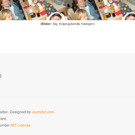
(
Bilder:
Slg. Kolpingsfamilie Halingen)
g
halten. Designed by
JoomlArt.com
.
ware.
d under
MIT License.