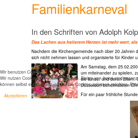
Familienkarneval
In den Schriften von Adolph Kolp
Das Lachen aus heiterem Herzen ist mehr wert, als 
Nachdem die Kirchengemeinde nach über 20 Jahren die g
sich nicht nehmen lassen und organisierte für Kinder
Am Samstag, dem 25.02.2006 
Wir benutzen Cookies
um miteinander zu spielen, zu
Wir nutzen Cookies auf unserer Website. Einige von ihnen sind essenzi
die Kinder und deren Eltern. 
können selbst entscheiden, ob Sie die Cookies zulassen möchten. Bitte
Düsseldorf beheimateten Chri
Für ein paar fröhliche Stund
Akzeptieren
Ablehnen