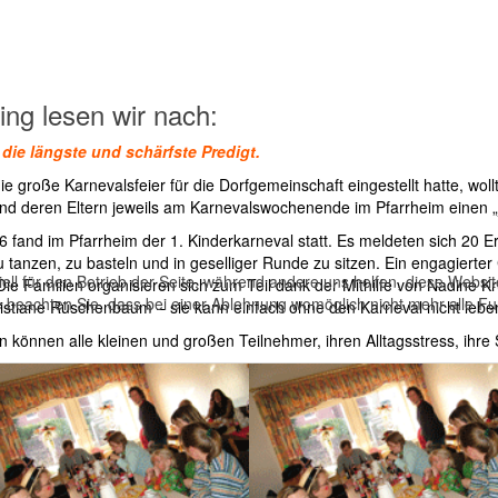
ing lesen wir nach:
die längste und schärfste Predigt.
roße Karnevalsfeier für die Dorfgemeinschaft eingestellt hatte, wollt
 und deren Eltern jeweils am Karnevalswochenende im Pfarrheim einen 
fand im Pfarrheim der 1. Kinderkarneval statt. Es meldeten sich 20 
 tanzen, zu basteln und in geselliger Runde zu sitzen. Ein engagierter 
ell für den Betrieb der Seite, während andere uns helfen, diese Websi
Die Familien organisieren sich zum Teil dank der Mithilfe von Nadine K
 beachten Sie, dass bei einer Ablehnung womöglich nicht mehr alle Fun
stiane Rüschenbaum – sie kann einfach ohne den Karneval nicht leben 
en können alle kleinen und großen Teilnehmer, ihren Alltagsstress, ih