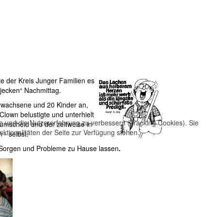
e der Kreis Junger Familien es
„jecken“ Nachmittag.
Erwachsene und 20 Kinder an,
Clown belustigte und unterhielt
te und die Nutzererfahrung zu verbessern (Tracking Cookies). Sie
rumscheid und der zeitweise in
ktionalitäten der Seite zur Verfügung stehen.
- selbst.
re Sorgen und Probleme zu Hause lassen
.