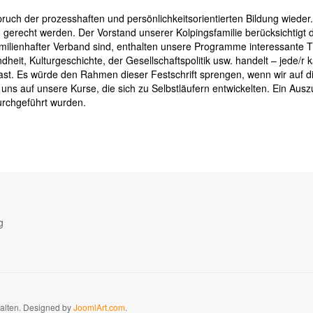
ruch der prozesshaften und persönlichkeitsorientierten Bildung wieder. 
n gerecht werden. Der Vorstand unserer Kolpingsfamilie berücksichtigt 
familienhafter Verband sind, enthalten unsere Programme interessante
eit, Kulturgeschichte, der Gesellschaftspolitik usw. handelt – jede/r
t. Es würde den Rahmen dieser Festschrift sprengen, wenn wir auf die 
ns auf unsere Kurse, die sich zu Selbstläufern entwickelten. Ein Ausz
urchgeführt wurden.
g
halten. Designed by
JoomlArt.com
.