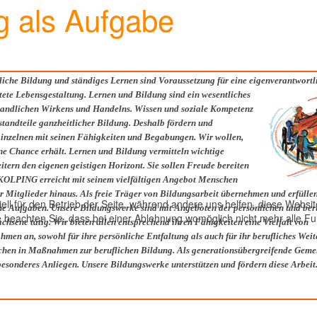
g als Aufgabe
liche Bildung und ständiges Lernen sind Voraussetzung für eine eigenverantwort
ete Lebensgestaltung. Lernen und Bildung sind ein wesentliches
andlichen Wirkens und Handelns. Wissen und soziale Kompetenz
andteile ganzheitlicher Bildung. Deshalb fördern und
Einzelnen mit seinen Fähigkeiten und Begabungen. Wir wollen,
ne Chance erhält. Lernen und Bildung vermitteln wichtige
tern den eigenen geistigen Horizont. Sie sollen Freude bereiten
KOLPING erreicht mit seinem vielfältigen Angebot Menschen
er Mitglieder hinaus. Als freie Träger von Bildungsarbeit übernehmen und erfülle
ell für den Betrieb der Seite, während andere uns helfen, diese Websi
he Aufgaben. Unsere Bildungswerke sind mit Angeboten der persönlichen und ber
 beachten Sie, dass bei einer Ablehnung womöglich nicht mehr alle Fun
hsene tätig. Wir bieten allen entsprechend ihren Fähigkeiten eine Vielfalt von
men an, sowohl für ihre persönliche Entfaltung als auch für ihr berufliches Wei
hen in Maßnahmen zur beruflichen Bildung. Als generationsübergreifende Gemein
esonderes Anliegen. Unsere Bildungswerke unterstützen und fördern diese Arbeit