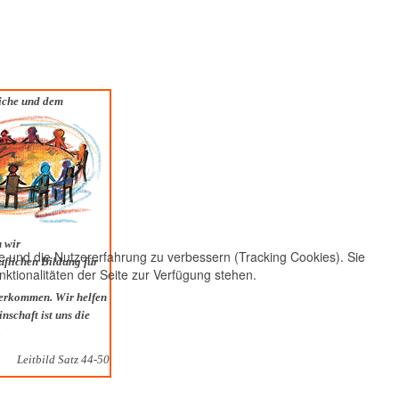
liche und dem
n wir
te und die Nutzererfahrung zu verbessern (Tracking Cookies). Sie
uflichen Bildung für
ktionalitäten der Seite zur Verfügung stehen.
terkommen. Wir helfen
schaft ist uns die
.
Leitbild Satz 44-50