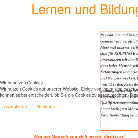
Lernen und Bildun
Persönliche und beruf
Gemeinwohl verpflicht
Merkmal unseres verb
sind für KOLPING Best
unterstützen wir den 
dass jeder Mensch sei
Erfahrungen und erwei
und Neugier wecken. 
Wir benutzen Cookies
weit über den Kreis d
Wir nutzen Cookies auf unserer Website. Einige von ihnen sind essenzi
gesamtgesellschaftlic
können selbst entscheiden, ob Sie die Cookies zulassen möchten. Bitte
Jugendliche und Erwac
Qualifizierungsmaßnah
Akzeptieren
Ablehnen
benachteiligten Mensc
Familienbildung ein b
„Was der Mensch aus sich macht, das ist er“