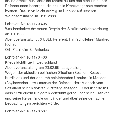
als Referentin aus. Vielleicht kannst du uns mal eine Liste über
slegung
Referentinnen besorgen, die aktuelle Kreativangebote machen
können. Das ist vielleicht wichtig im Hinblick auf unseren
Weihnachtsmarkt im Dez. 2000.
Lehrplan-Nr. 18 1170 405
Was beinhalten die neuen Regeln der Straßenverkehrsordnung
ab 1.1.1999
ranstaltungen
Abendveranstaltung: 3 UStd. Referent: Fahrschullehrer Manfred
Richau
Ort: Pfarrheim St. Antonius
Lehrplan-Nr. 18 1170 406
Kriegsflüchtlinge in Deutschland
Abendveranstaltung am 23.02.99 (ausgefallen)
Wegen der aktuellen politischen Situation (Bosnien, Kosovo,
Kurdistan) und der dadurch entstehenden Unruhen in Menden
(Asylbewerber usw.) musste der Referent Herr Midasch vom
Sozialamt seinen Vortrag kurzfristig absagen. Er versicherte mir,
dass er zu einem ruhigeren Zeitpunkt gerne über seine Tätigkeit
und seine Reisen in die og. Länder und über seine gemachten
g
Beobachtungen berichten würde.
Lehrplan-Nr. 18 1170 507
im