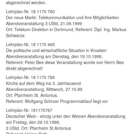
abgerechnet werden.
Lehrplan-Nr. 18 1170 760
Der neue Markt- Telekommunikation und ihre Möglichkeiten
Abendveranstaltung 3 UStd, 21.09.1999
Ort: Telekom Direktion in Dortmund, Referent: Dipl. Ing. Markus
7.02.,
Schwarze
de
Lehrplan-Nr. 18 1170 465
Die politische und wirtschaftliche Situation in Kroatien
Abendveranstaltung am Dienstag, den 19.10.1999,
Referent: Peter Bee diese Veranstaltung wurde von Herrn Bee
direkt abgerechnet!
Lehrplan-Nr. 18 1170 766
Kirche auf dem Weg ins 3. Jahrtausend
Abendveranstaltung, Mittwoch, 27.10.99
Ort: Pfarrheim St. Antonius,
Referent: Wolfgang Schroer Programmablauf liegt vor
in:
Lehrplan-Nr. 181170767
Deutscher Wein - einzig unter den Weinen Abendveranstaltung
am Freitag, den 29.10.1999,
3 UStd. Ort: Pfarrheim St.Antonius
plan