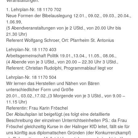
Veranstaltungen:
1. Lehrplan-Nr. 18 1170 702
Neue Formen der Bibelauslegung 12.01., 09.02., 09.03., 20.04.,
gsreferenten
1.06.99,
(5 Abendveranstaltungen von je 2 UStd., von 20.00 Uhr bis
21.30 Uhr)
ndt
Referent Wolfgang Schroer, Ort: Pfarrheim St. Antonius
tlichten
Lehrplan-Nr. 18 1170 403
Arbeitsgemeinschaft Politik 19.01.,13.04., 11.05., 08.06.,
t
(4 Abende von je 3 UStd., von 20.00 – 22.30 Uhr 3 UStd.,
r
Referent: Christian Rudolphi, Programmablauf liegt vor
eführten
Lehrplan-Nr. 18 1170 504
taltungen:
Wir lernen das Herstellen und Nähen von Bären
unterschiedlicher Form und Größe
n-
20.01., 03.02.,17.02.,(3 Morgende von je 3 UStd., von 9.00 –
11.15 Uhr)
Referentin: Frau Karin Fröschel
Der Ablaufsplan ist beigefügt.(es folgt eine detaillierte
Beschreibung der einzelnen Unterrichtseinheiten PS.: da Frau
Fröschel gleichzeitig Kurse in der Halinger KfD leitet, fällt sie für
uns künftig aus diplomatischen Gründen (der Konkurrenzkampf)