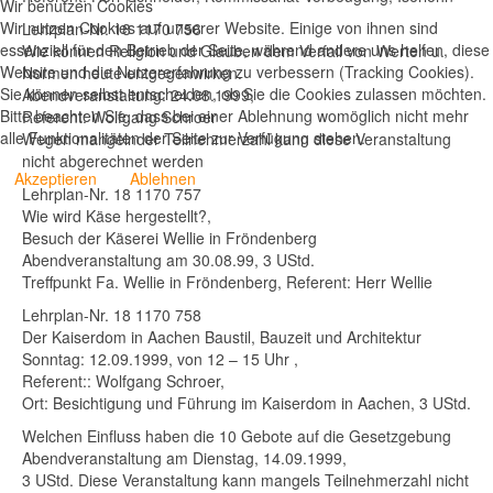
Wir benutzen Cookies
Wir nutzen Cookies auf unserer Website. Einige von ihnen sind
Lehrplan-Nr. 18 1170 756
essenziell für den Betrieb der Seite, während andere uns helfen, diese
Wie können Religion und Glauben dem Verfall von Werten u.
Website und die Nutzererfahrung zu verbessern (Tracking Cookies).
Normen heute entgegenwirken.
:
Sie können selbst entscheiden, ob Sie die Cookies zulassen möchten.
Abendveranstaltung: 24.08.1999,
n
Bitte beachten Sie, dass bei einer Ablehnung womöglich nicht mehr
Referent: Wolfgang Schroer
i,
alle Funktionalitäten der Seite zur Verfügung stehen.
Wegen mangelnder Teilnehmerzahl kann diese Veranstaltung
mablauf
nicht abgerechnet werden
Akzeptieren
Ablehnen
Lehrplan-Nr. 18 1170 757
n-
Wie wird Käse hergestellt?,
Besuch der Käserei Wellie in Fröndenberg
Abendveranstaltung am 30.08.99, 3 UStd.
Treffpunkt Fa. Wellie in Fröndenberg, Referent: Herr Wellie
Lehrplan-Nr. 18 1170 758
Der Kaiserdom in Aachen Baustil, Bauzeit und Architektur
Sonntag: 12.09.1999, von 12 – 15 Uhr ,
Referent:: Wolfgang Schroer,
en
Ort: Besichtigung und Führung im Kaiserdom in Aachen, 3 UStd.
Welchen Einfluss haben die 10 Gebote auf die Gesetzgebung
Abendveranstaltung am Dienstag, 14.09.1999,
3 UStd. Diese Veranstaltung kann mangels Teilnehmerzahl nicht
iedlicher