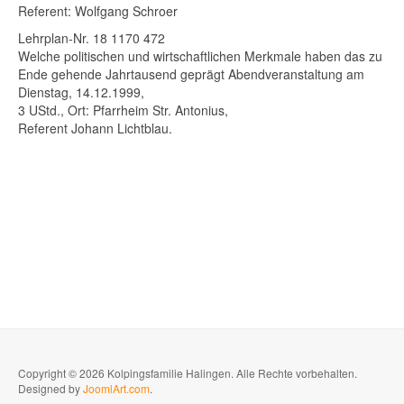
Referent: Wolfgang Schroer
Lehrplan-Nr. 18 1170 472
Welche politischen und wirtschaftlichen Merkmale haben das zu
Ende gehende Jahrtausend geprägt Abendveranstaltung am
Dienstag, 14.12.1999,
ischen
3 UStd., Ort: Pfarrheim Str. Antonius,
n
Referent Johann Lichtblau.
enzkampf)
in
t
innen
Copyright © 2026 Kolpingsfamilie Halingen. Alle Rechte vorbehalten.
,
Designed by
JoomlArt.com
.