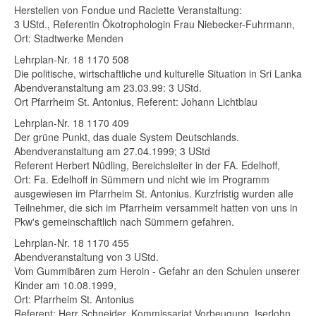
Herstellen von Fondue und Raclette Veranstaltung:
3 UStd., Referentin Ökotrophologin Frau Niebecker-Fuhrmann,
s
Ort: Stadtwerke Menden
n-
Lehrplan-Nr. 18 1170 508
Die politische, wirtschaftliche und kulturelle Situation in Sri Lanka
Abendveranstaltung am 23.03.99: 3 UStd.
Ort Pfarrheim St. Antonius, Referent: Johann Lichtblau
gemeinschaft
Lehrplan-Nr. 18 1170 409
Der grüne Punkt, das duale System Deutschlands.
3.04.,
Abendveranstaltung am 27.04.1999; 3 UStd
Referent Herbert Nüdling, Bereichsleiter in der FA. Edelhoff,
Ort: Fa. Edelhoff in Sümmern und nicht wie im Programm
ausgewiesen im Pfarrheim St. Antonius. Kurzfristig wurden alle
Teilnehmer, die sich im Pfarrheim versammelt hatten von uns in
Pkw's gemeinschaftlich nach Sümmern gefahren.
Lehrplan-Nr. 18 1170 455
Abendveranstaltung von 3 UStd.
Vom Gummibären zum Heroin - Gefahr an den Schulen unserer
Kinder am 10.08.1999,
Ort: Pfarrheim St. Antonius
Referent: Herr Schneider, Kommissariat Vorbeugung, Iserlohn