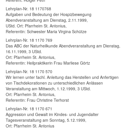
Referent: Holger Peth
Lehrplan-Nr. 18 1170768
t.
Aufgaben und Bedeutung der Hospizbewegung
Abendveranstaltung am Dienstag, 2.11.1999,
UStd. Ort: Pfarrheim St. Antonius,
Referentin: Schwester Maria Virgina Schütze
rte
ibung
Lehrplan-Nr. 18 1170 769
Das ABC der Naturheilkunde Abendveranstaltung am Dienstag,
n
16.11.1999, 3 UStd.
htseinheiten
Ort: Pfarrheim St. Antonius,
Referentin: Heilpraktikerin Frau Marliese Görtz
Lehrplan-Nr. 18 1170 570
Wir lernen unter fachl. Anleitung das Herstellen und Anfertigen
von Tischdekorationen zu unterschiedlichen Anlässen
tig
Veranstaltung am Mittwoch, 1.12.1999, 3 UStd.
Ort: Pfarrheim St. Antonius,
Referentin: Frau Christine Terhorst
Lehrplan-Nr. 18 1170 671
Aggression und Gewalt im Kindes- und Jugendalter
Tagesveranstaltung am Sonntag, 5.12.1999,
Ort: Pfarrheim St. Antonius