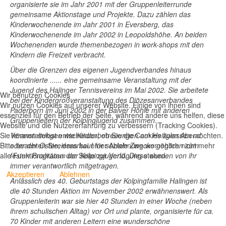
organisierte sie im Jahr 2001 mit der Gruppenleiterrunde
gemeinsame Aktionstage und Projekte. Dazu zählen das
Kinderwochenende im Jahr 2001 in Eversberg, das
Kinderwochenende im Jahr 2002 in Leopoldshöhe. An beiden
Wochenenden wurde themenbezogen in work-shops mit den
Kindern die Freizeit verbracht.
Über die Grenzen des eigenen Jugendverbandes hinaus
koordinierte ...... eine gemeinsame Veranstaltung mit der
Jugend des Halinger Tennisvereins im Mai 2002. Sie arbeitete
Wir benutzen Cookies
bei der Kindergroßveranstaltung des Diözesanverbandes
Wir nutzen Cookies auf unserer Website. Einige von ihnen sind
Paderborn im Juni 2002 in der Balver Höhle mit anderen
essenziell für den Betrieb der Seite, während andere uns helfen, diese
Gruppenleitern der Kolpingjugend zusammen.
Website und die Nutzererfahrung zu verbessern (Tracking Cookies).
Sie können selbst entscheiden, ob Sie die Cookies zulassen möchten.
Veranstaltungen wie Kinderbetreuungen am Heiligen Abend
Bitte beachten Sie, dass bei einer Ablehnung womöglich nicht mehr
oder der Ostereierverkauf für soziale Zwecke gehören zum
alle Funktionalitäten der Seite zur Verfügung stehen.
festen Programm der Kolpingjugend. Diese wurden von ihr
immer verantwortlich mitgetragen.
Akzeptieren
Ablehnen
Anlässlich des 40. Geburtstags der Kolpingfamilie Halingen ist
die 40 Stunden Aktion im November 2002 erwähnenswert. Als
Gruppenleiterin war sie hier 40 Stunden in einer Woche (neben
ihrem schulischen Alltag) vor Ort und plante, organisierte für ca.
70 Kinder mit anderen Leitern eine wunderschöne