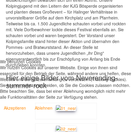
Musikrichtungen bewarben sich um einen Auftritt. Unsere
Kolpingjugend mit den Leitern der KJG Bösperde organisierten
und planten dieses Großevent – für Halinger Verhältnisse in
unvorstellbarer Größe auf dem Kirchplatz und am Pfarrheim.
Teilweise bis ca. 1.500 Jugendliche schauten vorbei und rockten
mit. Viele Dorfbewohner lockte dieses Festival ebenfalls an. Sie
schauten vorbei und waren begeistert. Der Vorstand unser
Kolpingsfamilie stand hinter dieser Aktion und übernahm den
Pommes- und Bratwurststand. An dieser Stelle ist
hervorzuheben, dass unsere Jugendlichen „ihr Ding"
eigenverantwortlich bis zur Erschöpfung von Anfang bis Ende
Wir benutzen Cookies
durchziehen konnten.
Wir nutzen Cookies auf unserer Website. Einige von ihnen sind
essenziell für den Betrieb der Seite, während andere uns helfen, diese
Hier einige Bilder vom Neverending-
Website und die Nutzererfahrung zu verbessern (Tracking Cookies).
summer-rock
Sie können selbst entscheiden, ob Sie die Cookies zulassen möchten.
Bitte beachten Sie, dass bei einer Ablehnung womöglich nicht mehr
alle Funktionalitäten der Seite zur Verfügung stehen.
Akzeptieren
Ablehnen