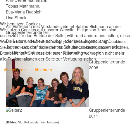
Ann-Celine Mathmann,
Tobias Mathmann,
Eva-Maria Rudolphi,
Lisa Strack,
Wir benutzen Cookies
Als Vertreterin des Vorstandes nimmt Sabine Bichmann an der
Wir nutzen Cookies auf unserer Website. Einige von ihnen sind
Gruppenleiterrunde teil.
essenziell für den Betrieb der Seite, während andere uns helfen, diese
Die Leiterrunde freut sich über jeden/jede Jugendlichen/
Website und die Nutzererfahrung zu verbessern (Tracking Cookies).
Jugendliche, der/ die sich trotz Schulstress engagieren möchte
Sie können selbst entscheiden, ob Sie die Cookies zulassen möchten.
und lädt alle Interessierten zur Mitarbeit herzlich ein.
Bitte beachten Sie, dass bei einer Ablehnung womöglich nicht mehr
alle Funktionalitäten der Seite zur Verfügung stehen.
Gruppenleiterrunde
2008
Akzeptieren
Ablehnen
Gruppenleiterrunde
2011
(
Bilder:
Slg. Kolpingsfamilie Halingen)