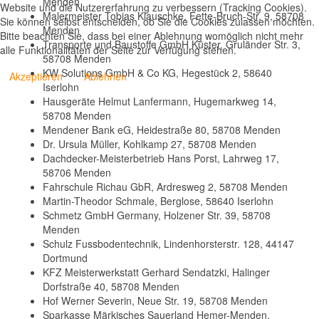
Menden
Website und die Nutzererfahrung zu verbessern (Tracking Cookies).
Malermeister Tobias Klauschke, Fette-Bruch-Str. 9, 58708
Sie können selbst entscheiden, ob Sie die Cookies zulassen möchten.
Menden
Bitte beachten Sie, dass bei einer Ablehnung womöglich nicht mehr
Transporte und Baustoffe GmbH Küster, Gruländer Str. 3,
alle Funktionalitäten der Seite zur Verfügung stehen.
58708 Menden
KW Solutions GmbH & Co KG, Hegestück 2, 58640
Akzeptieren
Ablehnen
Iserlohn
Hausgeräte Helmut Lanfermann, Hugemarkweg 14,
58708 Menden
Mendener Bank eG, Heidestraße 80, 58708 Menden
Dr. Ursula Müller, Kohlkamp 27, 58708 Menden
Dachdecker-Meisterbetrieb Hans Porst, Lahrweg 17,
58706 Menden
Fahrschule Richau GbR, Ardresweg 2, 58708 Menden
Martin-Theodor Schmale, Berglose, 58640 Iserlohn
Schmetz GmbH Germany, Holzener Str. 39, 58708
Menden
Schulz Fussbodentechnik, Lindenhorsterstr. 128, 44147
Dortmund
KFZ Meisterwerkstatt Gerhard Sendatzki, Halinger
Dorfstraße 40, 58708 Menden
Hof Werner Severin, Neue Str. 19, 58708 Menden
Sparkasse Märkisches Sauerland Hemer-Menden,