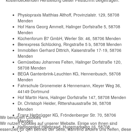
kostendeckenden Herstellung dieser Festschrift beigetragen.
Physiopraxis Matthias Althoff, Provinzialstr. 129, 58708
Menden
Hof Hans Georg Ammelt, Halinger Dorfstraße 5, 58708
Menden
Küchenforum B7 GmbH, Werler Str. 46, 58706 Menden
Bierexpress Schlücking, Ringstraße 5 b, 58708 Menden
Immobilien Gerhard Dittrich, Kaiserstraße 17-19, 58706
Menden
Gemüsebau Johannes Felten, Halinger Dorfstraße 120,
58708 Menden
BEGA Gantenbrink-Leuchten KG, Hennenbusch, 58708
Menden
Fahrschule Gronemeier & Hennemann, Kleyer Weg 36,
44149 Dortmund
Hof Martin Hans, Halinger Dorfstraße 147, 58708 Menden
Dr. Christoph Heider, Rittershausstraße 36, 58708
Menden
Franz Herbrügger KG, Fröndenberger Str. 70, 58706
Wir benutzen Cookies
Menden
Wir nutzen Cookies auf unserer Website. Einige von ihnen sind
Haflingerhof Hillebrand, Hugemarkweg 16, 58708
essenziell für den Betrieb der Seite, während andere uns helfen, diese