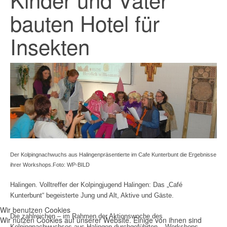
bauten Hotel für
Insekten
Der Kolpingnachwuchs aus Halingenpräsentierte im Cafe Kunterbunt die Ergebnisse
ihrer Workshops.Foto: WP-BILD
Halingen. Volltreffer der Kolpingjugend Halingen: Das „Café
Kunterbunt“ begeisterte Jung und Alt, Aktive und Gäste.
Wir benutzen Cookies
Die zahlreichen – im Rahmen der Aktionswoche des
Wir nutzen Cookies auf unserer Website. Einige von ihnen sind
Kolpingnachwuchses aus Halingen durchgeführten – Workshops