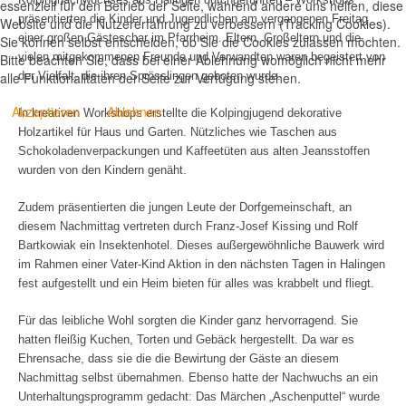
essenziell für den Betrieb der Seite, während andere uns helfen, diese
präsentierten die Kinder und Jugendlichen am vergangenen Freitag
Website und die Nutzererfahrung zu verbessern (Tracking Cookies).
einer großen Gästeschar im Pfarrheim. Eltern, Großeltern und die
Sie können selbst entscheiden, ob Sie die Cookies zulassen möchten.
vielen mitgekommenen Freunde und Verwandten waren begeistert von
Bitte beachten Sie, dass bei einer Ablehnung womöglich nicht mehr
alle Funktionalitäten der Seite zur Verfügung stehen.
der Vielfalt, die ihren Sprösslingen geboten wurde.
Akzeptieren
Ablehnen
In kreativen Workshops erstellte die Kolpingjugend dekorative
Holzartikel für Haus und Garten. Nützliches wie Taschen aus
Schokoladenverpackungen und Kaffeetüten aus alten Jeansstoffen
wurden von den Kindern genäht.
Zudem präsentierten die jungen Leute der Dorfgemeinschaft, an
diesem Nachmittag vertreten durch Franz-Josef Kissing und Rolf
Bartkowiak ein Insektenhotel. Dieses außergewöhnliche Bauwerk wird
im Rahmen einer Vater-Kind Aktion in den nächsten Tagen in Halingen
fest aufgestellt und ein Heim bieten für alles was krabbelt und fliegt.
Für das leibliche Wohl sorgten die Kinder ganz hervorragend. Sie
hatten fleißig Kuchen, Torten und Gebäck hergestellt. Da war es
Ehrensache, dass sie die die Bewirtung der Gäste an diesem
Nachmittag selbst übernahmen. Ebenso hatte der Nachwuchs an ein
Unterhaltungsprogramm gedacht: Das Märchen „Aschenputtel“ wurde