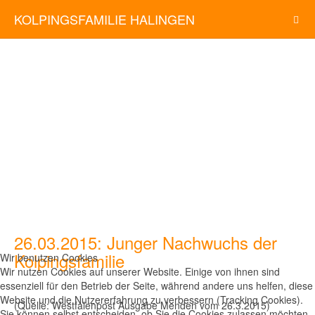
KOLPINGSFAMILIE HALINGEN
26.03.2015: Junger Nachwuchs der
Kolpingsfamilie
Wir benutzen Cookies
Wir nutzen Cookies auf unserer Website. Einige von ihnen sind
essenziell für den Betrieb der Seite, während andere uns helfen, diese
Website und die Nutzererfahrung zu verbessern (Tracking Cookies).
(Quelle: Westfalenpost Ausgabe Menden vom 26.3.2015)
Sie können selbst entscheiden, ob Sie die Cookies zulassen möchten.