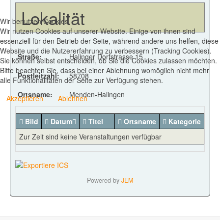
Lokalität
Wir benutzen Cookies
Wir nutzen Cookies auf unserer Website. Einige von ihnen sind
essenziell für den Betrieb der Seite, während andere uns helfen, diese
Website und die Nutzererfahrung zu verbessern (Tracking Cookies).
Straße:
Halinger Dorfstrasse 15
Sie können selbst entscheiden, ob Sie die Cookies zulassen möchten.
Bitte beachten Sie, dass bei einer Ablehnung womöglich nicht mehr
Postleitzahl:
58708
alle Funktionalitäten der Seite zur Verfügung stehen.
Ortsname:
Menden-Halingen
Akzeptieren
Ablehnen
Bild
Datum
Titel
Ortsname
Kategorie
Zur Zeit sind keine Veranstaltungen verfügbar
Powered by
JEM