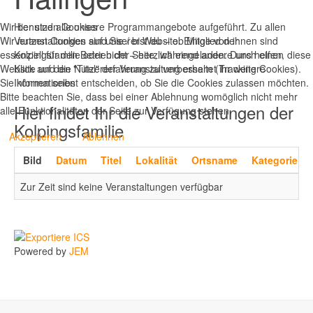
Wir benutzen Cookies
Hier sind alle unsere Programmangebote aufgeführt. Zu allen
Wir nutzen Cookies auf unserer Website. Einige von ihnen sind
Veranstaltungen sind Sie / bist du – ob Mitglied der
essenziell für den Betrieb der Seite, während andere uns helfen, diese
Kolpingsfamilie oder nicht – herzlich eingeladen. Durch einen
Website und die Nutzererfahrung zu verbessern (Tracking Cookies).
Klick auf den "Titel" der Veranstaltung erhaltet ihr weitere
Sie können selbst entscheiden, ob Sie die Cookies zulassen möchten.
Informationen
Bitte beachten Sie, dass bei einer Ablehnung womöglich nicht mehr
Hier findet Ihr die Veranstaltungen der
alle Funktionalitäten der Seite zur Verfügung stehen.
Kolpingsfamilie
Akzeptieren
Ablehnen
Bild
Datum
Titel
Lokalität
Ortsname
Kategorie
Zur Zeit sind keine Veranstaltungen verfügbar
Powered by
JEM