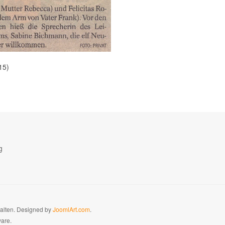
15)
g
halten. Designed by
JoomlArt.com
.
ware.